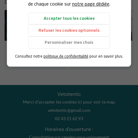
D'autres actualités qui pourraient vous intéresser
de chaque cookie sur
notre page dédiée
.
NOS VIDÉOS
Rejoignez-nou
Accepter tous les cookies
AVIS
Refuser les cookies optionnels
BLOG DU VÉTO
Personnaliser mes choix
Article Semaine
Nouveauté 2019 n° 4
Restez infor
Vétérinaire
Les locaux
Consultez notre
politique de confidentialité
pour en savoir plus.
CONTACT
VOIR L'ACTUALITÉ
VOIR L'ACTUALITÉ
Inscription Newslet
Vetotentic
Merci d'accepter les cookies
ici
pour voir la map.
02 43 21 62 93
Horaires d'ouverture :
Consultation sur rendez-vous uniquement