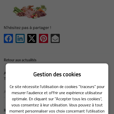
En cochant cette case, vous consentez à recevoir nos propositions commerciales à
N'hésitez pas à partager !
l'adresse email indiqué ci-dessus. Vous pouvez vous désinscrire à tout moment en
utilisant
le formulaire de désinscription
.
Inscription
Retour aux actualités
Gestion des cookies
Actualité précédente
Une question
Transplantation fécale
LE CABINET
Ce site nécessite l'utilisation de cookies "traceurs" pour
Actualité suivante
mesurer l'audience et offrir une expérience utilisateur
02 43 21 62 9
NOS SERVICES
-
optimale. En cliquant sur "Accepter tous les cookies",
vous consentez à leur utilisation. Vous pouvez à tout
NOS PRODUITS
moment personnaliser vos choix concernant l'utilisation
Récemment