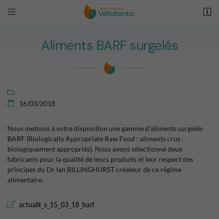


167 avenue Nationale
72230 Arnage
Aliments BARF surgelés
02 43 21 62 93

16/03/2018

Nous mettons à votre disposition une gamme d'aliments surgelés
BARF (Biologically Appropriate Raw Food : aliments crus
biologiquement appropriés). Nous avons sélectionné deux
Adresse email de réception

fabricants pour la qualité de leurs produits et leur respect des
principes du Dr Ian BILLINGHURST créateur de ce régime
Recopier le code ci-contre

alimentaire.
Rafraîchir le captcha

actualit_s_15_03_18_barf