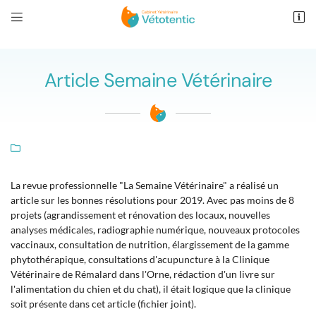
" />


167 avenue Nationale
72230 Arnage
02 43 21 62 93
Article Semaine Vétérinaire

La revue professionnelle "La Semaine Vétérinaire" a réalisé un
article sur les bonnes résolutions pour 2019. Avec pas moins de 8
projets (agrandissement et rénovation des locaux, nouvelles
Adresse email de réception

analyses médicales, radiographie numérique, nouveaux protocoles
vaccinaux, consultation de nutrition, élargissement de la gamme
Recopier le code ci-contre

phytothérapique, consultations d'acupuncture à la Clinique
Vétérinaire de Rémalard dans l'Orne, rédaction d'un livre sur
Rafraîchir le captcha

l'alimentation du chien et du chat), il était logique que la clinique
soit présente dans cet article (fichier joint).