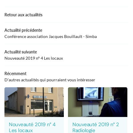
LE CABINET
Retour aux actualités
02 43 21 62 9
NOS SERVICES
Actualité précédente
NOS PRODUITS
Conférence association Jacques Bouillault - Simba
NOS VIDÉOS
Actualité suivante
Rejoignez-nou
Nouveauté 2019 n° 4 Les locaux
AVIS
Récemment
BLOG DU VÉTO
D'autres actualités qui pourraient vous intéresser
Restez infor
CONTACT
Inscription Newslet
Nouveauté 2019 n° 4
Nouveauté 2019 n° 2
Les locaux
Radiologie