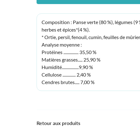
Composition : Panse verte (80 %), légumes (9 % 
herbes et épices*(4 %).
* Ortie, persil, fenouil, cumin, feuilles de mûrie
Analyse moyenne :
Protéines ................ 35,50 %
Matières grasses..... 25,90 %
Humidité..................9,90 %
Cellulose .............. 2,40 %
Cendres brutes..... 7,00 %
Retour aux produits