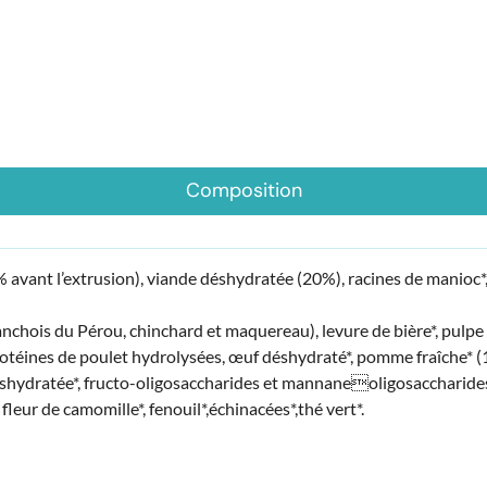
Composition
% avant l’extrusion), viande déshydratée (20%), racines de manioc*,
nchois du Pérou, chinchard et maquereau), levure de bière*, pulpe d
rotéines de poulet hydrolysées, œuf déshydraté*, pomme fraîche* (
éshydratée*, fructo-oligosaccharides et mannaneoligosaccharides
 fleur de camomille*, fenouil*,échinacées*,thé vert*.