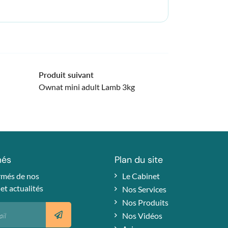
Produit suivant
Ownat mini adult Lamb 3kg
més
Plan du site
rmés de nos
Le Cabinet
 et actualités
Nos Services
Nos Produits
Nos Vidéos