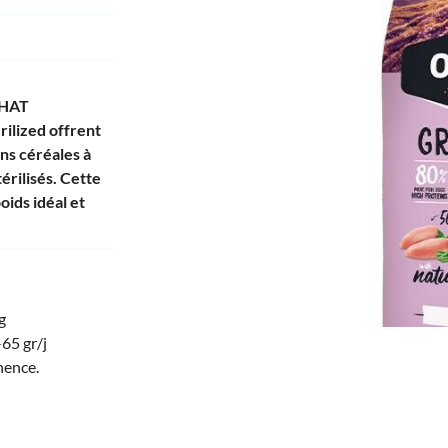
CHAT
 à l'adresse
nt
le
rilized offrent
ns céréales à
térilisés. Cette
oids idéal et
g
65 gr/j
nence.