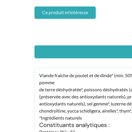
Ce produit m'intéresse
Viande fraîche de poulet et de dinde* (min. 50
pomme
de terre déshydratée*, poissons déshydratés (a
(préservée avec des antioxydants naturels), p
antioxydants naturels), sel gemme*, luzerne d
chondroïtine, yucca schidigera, airelles*, thym*,
*Ingrédients naturels
Constituants analytiques :
Protéines (%) : 42