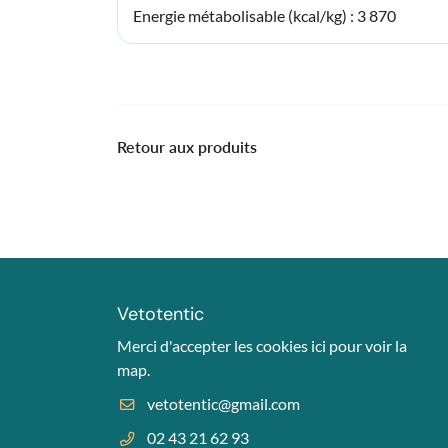
Energie métabolisable (kcal/kg) : 3 870
Retour aux produits
Vetotentic
Merci d'accepter les cookies
ici
pour voir la
map.
02 43 21 62 93