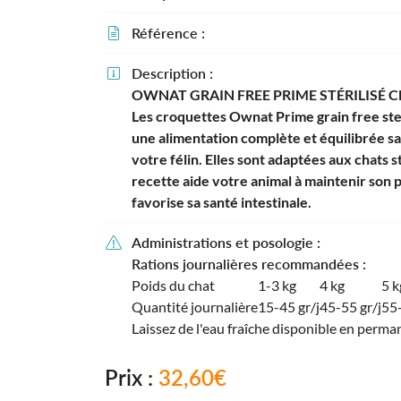
Recopier le code ci-contre

Référence :

Rafraîchir le captcha

Description :

OWNAT GRAIN FREE PRIME STÉRILISÉ 
En cochant cette case, vous consentez à recevoir nos propositions commerciales
email indiqué ci-dessus. Vous pouvez vous désinscrire à tout moment en utilisa
Les croquettes Ownat Prime grain free ste
formulaire de désinscription
.
une alimentation complète et équilibrée sa
votre félin. Elles sont adaptées aux chats s
Inscription
recette aide votre animal à maintenir son p
favorise sa santé intestinale.
Administrations et posologie :

Rations journalières recommandées :
Poids du chat
1-3 kg
4 kg
5 k
Quantité journalière
15-45 gr/j
45-55 gr/j
55-
Laissez de l'eau fraîche disponible en perma
Prix :
32,60€